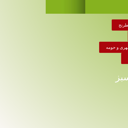
طرنج
شهری و حومه
بز