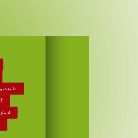
طبیعت و 
گی
انسان