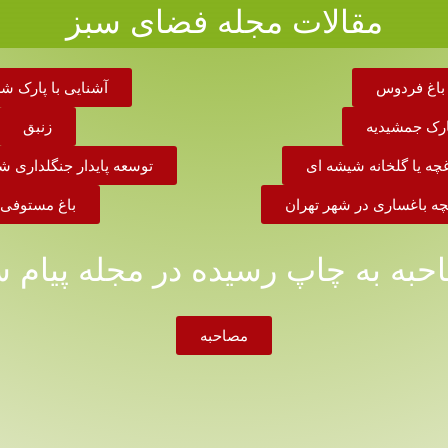
مقالات مجله فضای سبز
باغ فردوس
آشنایی با پارک ش
ارک جمشیدیه
زنبق
اغچه یا گلخانه شیشه ای
توسعه پایدار جنگلداری 
خچه باغساری در شهر تهران
باغ مستوفی
حبه به چاپ رسیده در مجله پیام س
مصاحبه