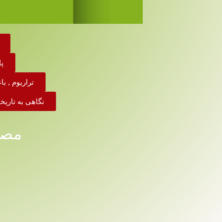
پ
تراریوم , ب
نگاهی به تاری
مصا