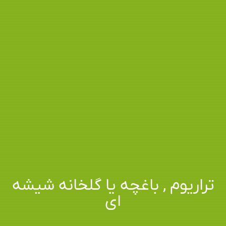
تراریوم , باغچه یا گلخانه شیشه
ای