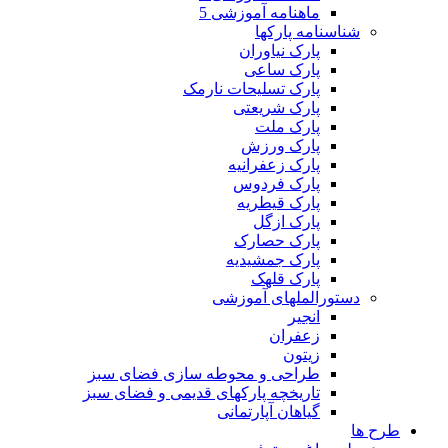
ماهنامه آموزشی 5
شناسنامه پارکها
پارک نیاوران
پارک ساعی
پارک تسلیحات نارمک
پارک شریعتی
پارک ملت
پارک ورزش
پارک زعفرانیه
پارک فردوس
پارک قیطریه
پارک ازگل
پارک حصارک
پارک جمشیدیه
پارک قلهک
دستورالملهای آموزشی
انجیر
زعفران
زیتون
طراحی و محوطه سازی فضای سبز
تاریخچه پارکهای قدیمی و فضای سبز
گیاهان آپارتمانی
طرح ها