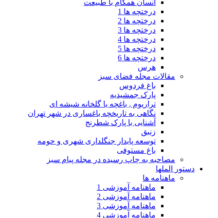
انسان همگام با طبیعت
درختچه ها 1
درختچه ها 2
درختچه ها 3
درختچه ها 4
درختچه ها 5
درختچه ها 6
هرس
مقالات مجله فضای سبز
باغ فردوس
پارک جمشیدیه
تراریوم , باغچه یا گلخانه شیشه ای
نگاهی به تاریخچه باغساری در شهر تهران
آشنایی با پارک شطرنج
زنبق
توسعه پایدار جنگلداری شهری و حومه
باغ مستوفی
مصاحبه به چاپ رسیده در مجله پیام سبز
دستور الملها
ماهنامه ها
ماهنامه آموزشی 1
ماهنامه آموزشی 2
ماهنامه آموزشی 3
ماهنامه آموزشی 4