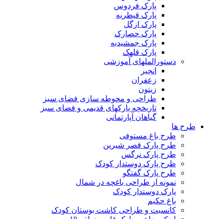
پارک فردوس
پارک قیطریه
پارک ازگل
پارک حصارک
پارک جمشیدیه
پارک قلهک
دستورالملهای آموزشی
انجیر
زعفران
زیتون
طراحی و محوطه سازی فضای سبز
تاریخچه پارکهای قدیمی و فضای سبز
گیاهان آپارتمانی
طرح ها
طرح باغ مستوفی
طرح پارک قصر شیرین
طرح پارک نرگس
طرح پارک دوستدار کودک
طرح پارک گفتگو
نمونه از طراحی باغچه در شمال
پارک دوستدار کودک
باغ حکیم
کانسبت و طراحی کاشت بوستان کودک