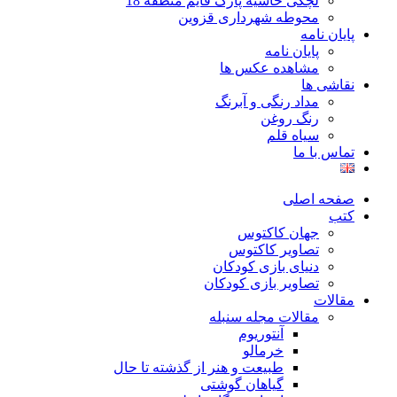
لچکی حاشیه پارک قایم منطقه 18
محوطه شهرداری قزوین
پایان نامه
پایان نامه
مشاهده عکس ها
نقاشی ها
مداد رنگی و آبرنگ
رنگ روغن
سیاه قلم
تماس با ما
صفحه اصلی
کتب
جهان کاکتوس
تصاویر کاکتوس
دنیای بازی کودکان
تصاویر بازی کودکان
مقالات
مقالات مجله سنبله
آنتوریوم
خرمالو
طبیعت و هنر از گذشته تا حال
گیاهان گوشتی