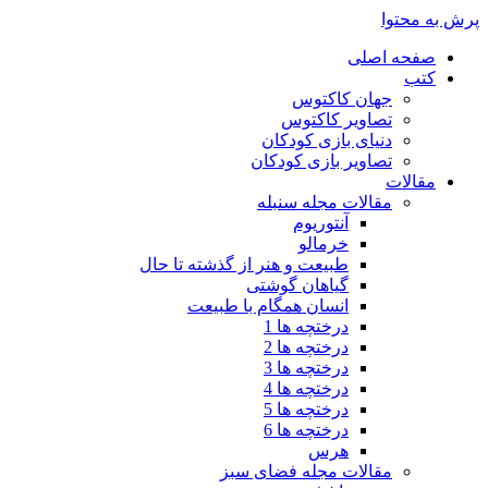
پرش به محتوا
صفحه اصلی
کتب
جهان کاکتوس
تصاویر کاکتوس
دنیای بازی کودکان
تصاویر بازی کودکان
مقالات
مقالات مجله سنبله
آنتوریوم
خرمالو
طبیعت و هنر از گذشته تا حال
گیاهان گوشتی
انسان همگام با طبیعت
درختچه ها 1
درختچه ها 2
درختچه ها 3
درختچه ها 4
درختچه ها 5
درختچه ها 6
هرس
مقالات مجله فضای سبز