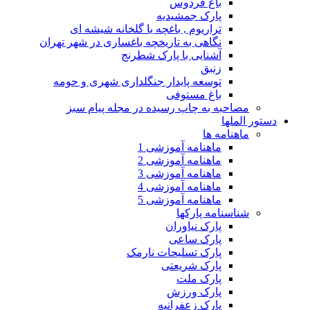
باغ فردوس
پارک جمشیدیه
تراریوم , باغچه یا گلخانه شیشه ای
نگاهی به تاریخچه باغساری در شهر تهران
آشنایی با پارک شطرنج
زنبق
توسعه پایدار جنگلداری شهری و حومه
باغ مستوفی
مصاحبه به چاپ رسیده در مجله پیام سبز
دستور الملها
ماهنامه ها
ماهنامه آموزشی 1
ماهنامه آموزشی 2
ماهنامه آموزشی 3
ماهنامه آموزشی 4
ماهنامه آموزشی 5
شناسنامه پارکها
پارک نیاوران
پارک ساعی
پارک تسلیحات نارمک
پارک شریعتی
پارک ملت
پارک ورزش
پارک زعفرانیه