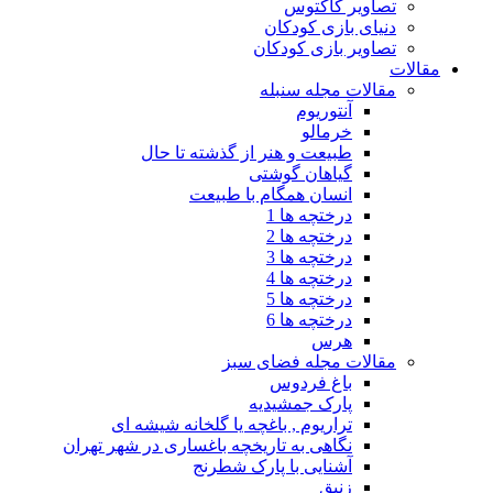
تصاویر کاکتوس
دنیای بازی کودکان
تصاویر بازی کودکان
مقالات
مقالات مجله سنبله
آنتوریوم
خرمالو
طبیعت و هنر از گذشته تا حال
گیاهان گوشتی
انسان همگام با طبیعت
درختچه ها 1
درختچه ها 2
درختچه ها 3
درختچه ها 4
درختچه ها 5
درختچه ها 6
هرس
مقالات مجله فضای سبز
باغ فردوس
پارک جمشیدیه
تراریوم , باغچه یا گلخانه شیشه ای
نگاهی به تاریخچه باغساری در شهر تهران
آشنایی با پارک شطرنج
زنبق