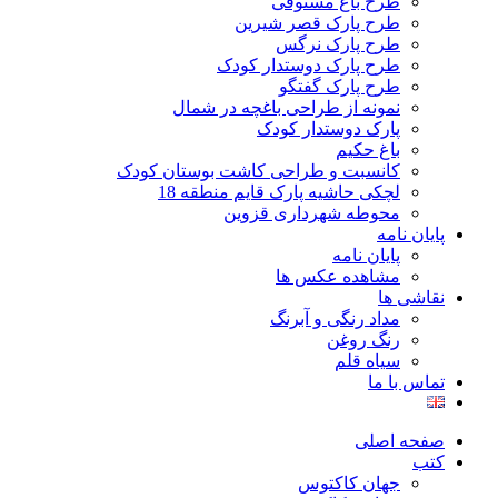
طرح باغ مستوفی
طرح پارک قصر شیرین
طرح پارک نرگس
طرح پارک دوستدار کودک
طرح پارک گفتگو
نمونه از طراحی باغچه در شمال
پارک دوستدار کودک
باغ حکیم
کانسبت و طراحی کاشت بوستان کودک
لچکی حاشیه پارک قایم منطقه 18
محوطه شهرداری قزوین
پایان نامه
پایان نامه
مشاهده عکس ها
نقاشی ها
مداد رنگی و آبرنگ
رنگ روغن
سیاه قلم
تماس با ما
صفحه اصلی
کتب
جهان کاکتوس